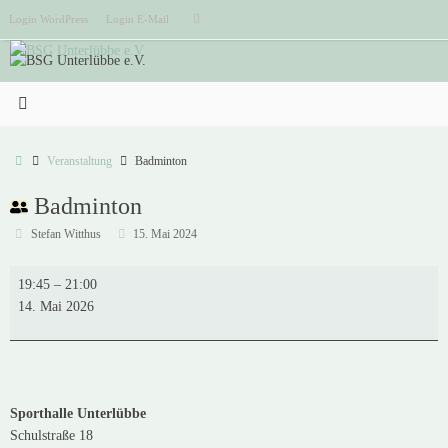
Zum
Suchen
Login WordPress
Login E-Mail
Suchen
Inhalt
nach:
springen
Start
Veranstaltung
Badminton
Badminton
Stefan Witthus
15. Mai 2024
Badminton
19:45
–
21:00
14. Mai 2026
Sporthalle Unterlübbe
Schulstraße 18