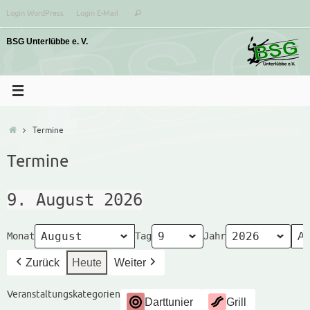
Zum
Suchen
Login WordPress
Login E-Mail
Suchen
Inhalt
nach:
springen
Start
Termine
Termine
9. August 2026
Monat
Tag
Jahr
Zurück
Heute
Weiter
Veranstaltungskategorien
Darttunier
Grill