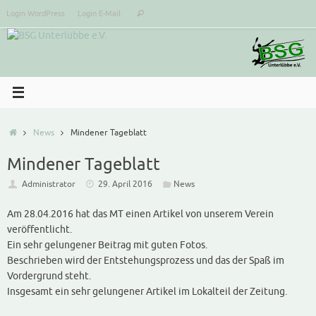
Zum
Suchen
Login WordPress
Login E-Mail
Suchen
Inhalt
nach:
springen
Start
News
Mindener Tageblatt
Mindener Tageblatt
Administrator
29. April 2016
News
Am 28.04.2016 hat das MT einen Artikel von unserem Verein
veröffentlicht.
Ein sehr gelungener Beitrag mit guten Fotos.
Beschrieben wird der Entstehungsprozess und das der Spaß im
Vordergrund steht.
Insgesamt ein sehr gelungener Artikel im Lokalteil der Zeitung.