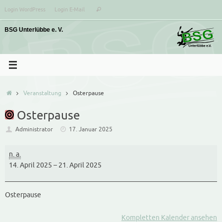
Zum
Suchen
Login WordPress
Login E-Mail
Suchen
Inhalt
nach:
springen
Start
Veranstaltung
Osterpause
Osterpause
Administrator
17. Januar 2025
Osterpause
n. a.
14. April 2025
–
21. April 2025
Osterpause
Kompletten Kalender ansehen